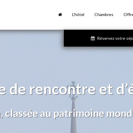
L'hôtel
Chambres
Offr
Réservez votre séj
le de rencontre et d
, classée au patrimoine mond