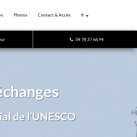
es
Photos
Contact & Accès
fr
our
04 78 37 66 94
’échanges
ial de l’UNESCO