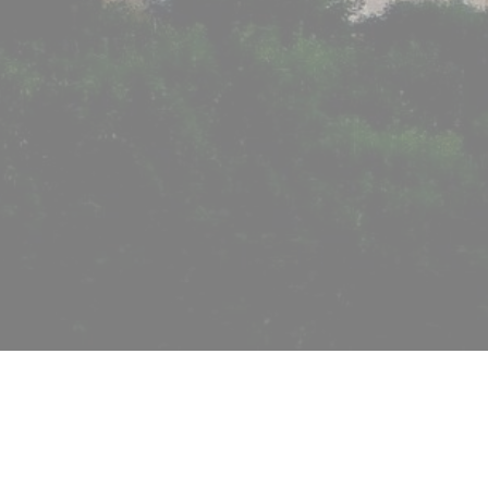
Accueil
>>
Articles
>>
Lyon ville de rencontre et d’échanges
Lyon carrefour de l’Europe, vill
Idéalement située au confluent du Rhône et de la