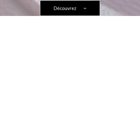
Découvrez
Accueil
>>
Chambres
Chambres climatisées avec accès Wifi
gratuit à Lyon
L'hôtel des Savoies Lyon Perrache
vous propose 44 chambres
contemporaines à l'atmosphère enveloppante, douillette
/ cocons où il fait bon se réfugier, après avoir arpenté la ville ou
passé la journée à travailler.
Elles offrent une décoration épurée et moderne. Elles sont le
lieu rêvé pour un séjour au coeur de la ville des Lumières.
Nous sommes labellisés Clef Verte 2026.
Notre hôtel comprend 2 chambres conçues pour accueillir les
personnes à mobilité réduite, qui peuvent être demandées dès