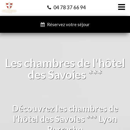
04 78 37 66 94
Réservez votre séjour
Les chambres de l'hôtel
des Savoies ***
Découvrez les chambres de
l'hôtel des Savoies *** Lyon
Perrache